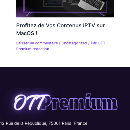
Profitez de Vos Contenus IPTV sur
MacOS !
Laisser un commentaire
/
Uncategorized
/ Par
OTT
Premium redaction
12 Rue de la République, 75001 Paris, France