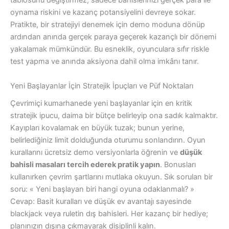
tablosunu değiştirmez; sadece bahislerinizi gerçek para ile
oynama riskini ve kazanç potansiyelini devreye sokar.
Pratikte, bir stratejiyi denemek için demo moduna dönüp
ardından anında gerçek paraya geçerek kazançlı bir dönemi
yakalamak mümkündür. Bu esneklik, oyunculara sıfır riskle
test yapma ve anında aksiyona dahil olma imkânı tanır.
Yeni Başlayanlar İçin Stratejik İpuçları ve Püf Noktaları
Çevrimiçi kumarhanede yeni başlayanlar için en kritik
stratejik ipucu, daima bir bütçe belirleyip ona sadık kalmaktır.
Kayıpları kovalamak en büyük tuzak; bunun yerine,
belirlediğiniz limit dolduğunda oturumu sonlandırın. Oyun
kurallarını ücretsiz demo versiyonlarla öğrenin ve
düşük
bahisli masaları tercih ederek pratik yapın
. Bonusları
kullanırken çevrim şartlarını mutlaka okuyun. Sık sorulan bir
soru: « Yeni başlayan biri hangi oyuna odaklanmalı? »
Cevap: Basit kuralları ve düşük ev avantajı sayesinde
blackjack veya ruletin dış bahisleri. Her kazanç bir hediye;
planınızın dışına çıkmayarak disiplinli kalın.