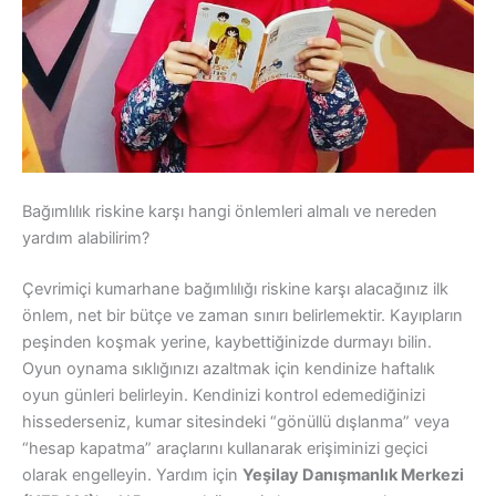
Bağımlılık riskine karşı hangi önlemleri almalı ve nereden
yardım alabilirim?
Çevrimiçi kumarhane bağımlılığı riskine karşı alacağınız ilk
önlem, net bir bütçe ve zaman sınırı belirlemektir. Kayıpların
peşinden koşmak yerine, kaybettiğinizde durmayı bilin.
Oyun oynama sıklığınızı azaltmak için kendinize haftalık
oyun günleri belirleyin. Kendinizi kontrol edemediğinizi
hissederseniz, kumar sitesindeki “gönüllü dışlanma” veya
“hesap kapatma” araçlarını kullanarak erişiminizi geçici
olarak engelleyin. Yardım için
Yeşilay Danışmanlık Merkezi