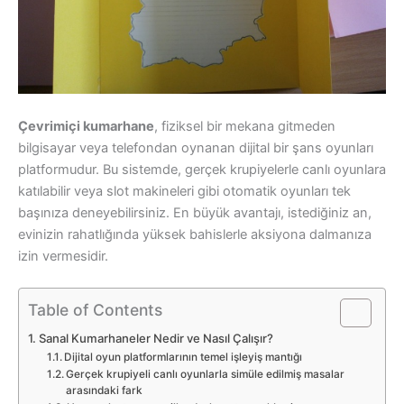
Çevrimiçi kumarhane
, fiziksel bir mekana gitmeden
bilgisayar veya telefondan oynanan dijital bir şans oyunları
platformudur. Bu sistemde, gerçek krupiyelerle canlı oyunlara
katılabilir veya slot makineleri gibi otomatik oyunları tek
başınıza deneyebilirsiniz. En büyük avantajı, istediğiniz an,
evinizin rahatlığında yüksek bahislerle aksiyona dalmanıza
izin vermesidir.
Table of Contents
Sanal Kumarhaneler Nedir ve Nasıl Çalışır?
Dijital oyun platformlarının temel işleyiş mantığı
Gerçek krupiyeli canlı oyunlarla simüle edilmiş masalar
arasındaki fark