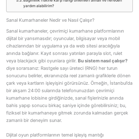
Bağımlılık riskine karşı hangi önlemleri almalı ve nereden
yardım alabilirim?
Sanal Kumarhaneler Nedir ve Nasıl Çalışır?
Sanal kumarhaneler, çevrimiçi kumarhane platformlarının
dijital bir yansımasıdır; oyuncular, bilgisayar veya mobil
cihazlarından bir uygulama ya da web sitesi aracılığıyla
anında bağlanır. Kayıt sonrası yatırılan parayla slot, rulet
veya blackjack gibi oyunlara girilir.
Bu sistem nasıl çalışır?
diye sorarsanız: Rastgele sayı üreteci (RNG) her turun
sonucunu belirler, ekranınızda reel zamanlı grafiklerle dönen
çark veya kartların işleyişini görürsünüz. Örneğin, İstanbul’da
bir akşam 24:00 sularında telefonunuzdan çevrimiçi
kumarhane lobisine girdiğinizde, sanal fişlerinizle anında
bahis yapıp sonucu birkaç saniye içinde görebilirsiniz; bu,
fiziksel bir kumarhaneye gitmek zorunda kalmadan gerçek
zamanlı bir deneyim sunar.
Dijital oyun platformlarının temel işleyiş mantığı