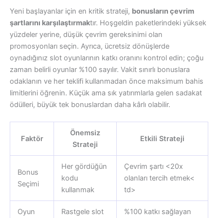
Yeni başlayanlar için en kritik strateji,
bonusların çevrim
şartlarını karşılaştırmak
tır. Hoşgeldin paketlerindeki yüksek
yüzdeler yerine, düşük çevrim gereksinimi olan
promosyonları seçin. Ayrıca, ücretsiz dönüşlerde
oynadığınız slot oyunlarının katkı oranını kontrol edin; çoğu
zaman belirli oyunlar %100 sayılır. Vakit sınırlı bonuslara
odaklanın ve her teklifi kullanmadan önce maksimum bahis
limitlerini öğrenin. Küçük ama sık yatırımlarla gelen sadakat
ödülleri, büyük tek bonuslardan daha kârlı olabilir.
Önemsiz
Faktör
Etkili Strateji
Strateji
Her gördüğün
Çevrim şartı <20x
Bonus
kodu
olanları tercih etmek<
Seçimi
kullanmak
td>
Oyun
Rastgele slot
%100 katkı sağlayan