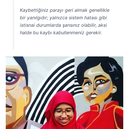
Kaybettiğiniz parayı geri almak genellikle
bir yanılgıdır; yalnızca sistem hatası gibi
istisnai durumlarda şansınız olabilir, aksi
halde bu kaybı kabullenmeniz gerekir.