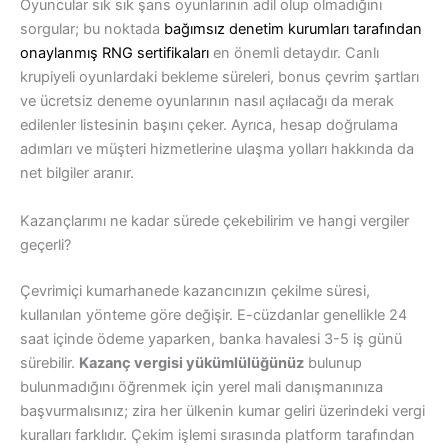
Oyuncular sık sık şans oyunlarının adil olup olmadığını
sorgular; bu noktada
bağımsız denetim kurumları tarafından
onaylanmış RNG sertifikaları
en önemli detaydır. Canlı
krupiyeli oyunlardaki bekleme süreleri, bonus çevrim şartları
ve ücretsiz deneme oyunlarının nasıl açılacağı da merak
edilenler listesinin başını çeker. Ayrıca, hesap doğrulama
adımları ve müşteri hizmetlerine ulaşma yolları hakkında da
net bilgiler aranır.
Kazançlarımı ne kadar sürede çekebilirim ve hangi vergiler
geçerli?
Çevrimiçi kumarhanede kazancınızın çekilme süresi,
kullanılan yönteme göre değişir. E-cüzdanlar genellikle 24
saat içinde ödeme yaparken, banka havalesi 3-5 iş günü
sürebilir.
Kazanç vergisi yükümlülüğünüz
bulunup
bulunmadığını öğrenmek için yerel mali danışmanınıza
başvurmalısınız; zira her ülkenin kumar geliri üzerindeki vergi
kuralları farklıdır. Çekim işlemi sırasında platform tarafından