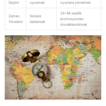
Seçimi
oynamak
oyunlara yönelmek
24-48 saatlik
Zaman
Süresiz
promosyonları
Yönetimi
beklemek
önceliklendirmek