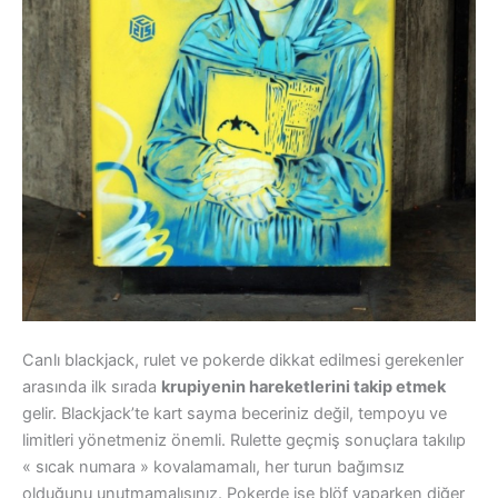
Canlı blackjack, rulet ve pokerde dikkat edilmesi gerekenler
arasında ilk sırada
krupiyenin hareketlerini takip etmek
gelir. Blackjack’te kart sayma beceriniz değil, tempoyu ve
limitleri yönetmeniz önemli. Rulette geçmiş sonuçlara takılıp
« sıcak numara » kovalamamalı, her turun bağımsız
olduğunu unutmamalısınız. Pokerde ise blöf yaparken diğer