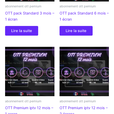
abonnement ott pemium
abonnement ott pemium
OTT pack Standard 3 mois –
OTT pack Standard 6 mois –
1 écran
1 écran
Lire la suite
Lire la suite
abonnement ott pemium
abonnement ott pemium
OTT Premium iptv 12 mois –
OTT Premium iptv 12 mois –
1 ecran –
2 écrans