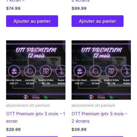
$
74.99
$
99.99
Ajouter au panier
Ajouter au panier
abonnement ott pemium
abonnement ott pemium
OTT Premium iptv 3 mois – 1
OTT Premium iptv 3 mois –
ecran
2 écrans
$
29.99
$
39.99