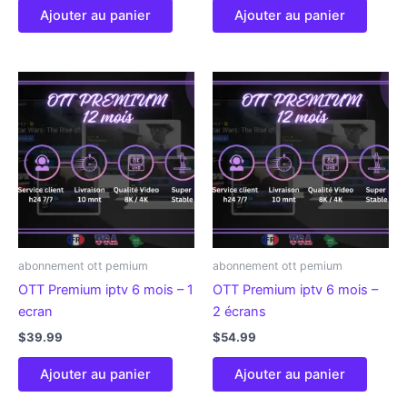
Ajouter au panier
Ajouter au panier
abonnement ott pemium
abonnement ott pemium
OTT Premium iptv 6 mois – 1
OTT Premium iptv 6 mois –
ecran
2 écrans
$
39.99
$
54.99
Ajouter au panier
Ajouter au panier