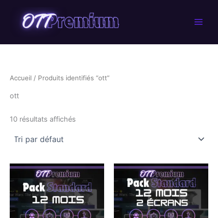
Aller
au
contenu
Accueil
/ Produits identifiés “ott”
ott
10 résultats affichés