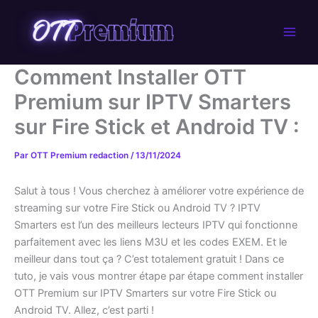
Aller
au
contenu
Comment Installer OTT
Premium sur IPTV Smarters
sur Fire Stick et Android TV :
Par
OTT Premium redaction
/
13/11/2024
Salut à tous ! Vous cherchez à améliorer votre expérience de
streaming sur votre Fire Stick ou Android TV ? IPTV
Smarters est l’un des meilleurs lecteurs IPTV qui fonctionne
parfaitement avec les liens M3U et les codes EXEM. Et le
meilleur dans tout ça ? C’est totalement gratuit ! Dans ce
tuto, je vais vous montrer étape par étape comment installer
OTT Premium sur IPTV Smarters sur votre Fire Stick ou
Android TV. Allez, c’est parti !