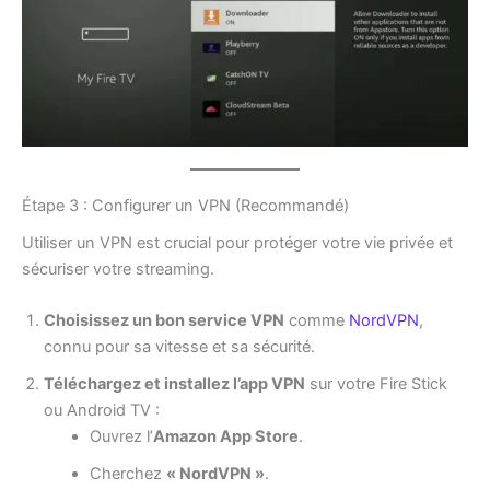
Étape 3 : Configurer un VPN (Recommandé)
Utiliser un VPN est crucial pour protéger votre vie privée et
sécuriser votre streaming.
Choisissez un bon service VPN
comme
NordVPN
,
connu pour sa vitesse et sa sécurité.
Téléchargez et installez l’app VPN
sur votre Fire Stick
ou Android TV :
Ouvrez l’
Amazon App Store
.
Cherchez
« NordVPN »
.