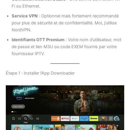
Fi ou Ethernet.
Service VPN
: Optionnel mais fortement recommandé
pour plus de sécurité et de confidentialité. Moi, j’utilise
NordVPN.
Identifiants OTT Premium
: Votre nom d’utilisateur, mot
de passe et lien M3U ou code EXEM fournis par votre
fournisseur IPTV.
Étape 1 : Installer l’App Downloader