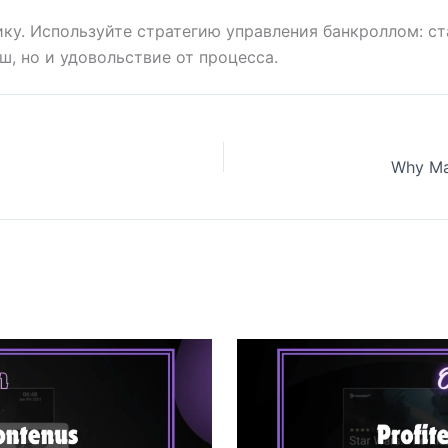
ку. Используйте стратегию управления банкроллом: ста
ш, но и удовольствие от процесса.
Why Mal