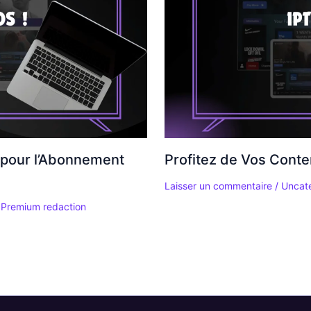
l pour l’Abonnement
Profitez de Vos Cont
Laisser un commentaire
/
Uncat
Premium redaction