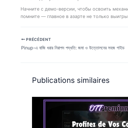
Начните с демо-версии, чтобы освоить механи
помните — главное в азарте не только выигры
PRÉCÉDENT
Pinup-এ বাজি ধরার নিরাপদ পদ্ধতি: জমা ও উত্তোলনের সহজ গাইড
Publications similaires