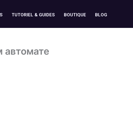
S
TUTORIEL & GUIDES
BOUTIQUE
BLOG
м автомате