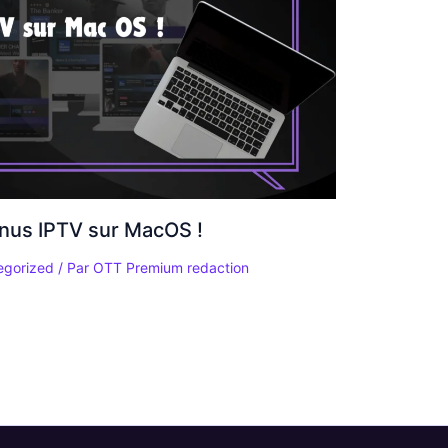
enus IPTV sur MacOS !
egorized
/ Par
OTT Premium redaction